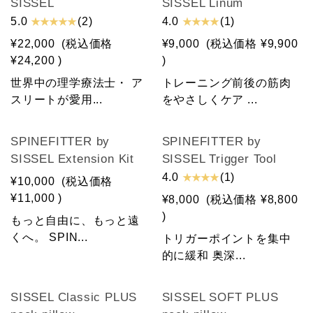
SISSEL
SISSEL Linum
★ ★ ★ ★ ★
★ ★ ★ ★
5.0
(2)
4.0
(1)
¥22,000
(税込価格
¥9,000
(税込価格
¥9,900
¥24,200
)
)
世界中の理学療法士・ ア
トレーニング前後の筋肉
スリートが愛用...
をやさしくケア ...
SOLD OUT
SPINEFITTER by
SPINEFITTER by
SISSEL Extension Kit
SISSEL Trigger Tool
★ ★ ★ ★
4.0
(1)
¥10,000
(税込価格
¥11,000
)
¥8,000
(税込価格
¥8,800
)
もっと自由に、もっと遠
くへ。 SPIN...
トリガーポイントを集中
的に緩和 奥深...
SISSEL Classic PLUS
SISSEL SOFT PLUS