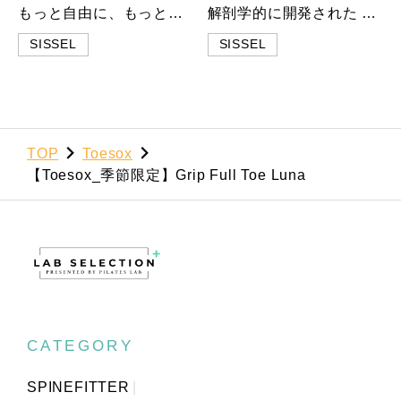
もっと自由に、もっと遠くへ。 SPINEFITTERを“自分サイズ”に Extension Kit SPINEFITTERを12cm(ボール2組分)延長できるオプションパーツです。身長170cm台後半以上の方に最適な長さで、より快適で効果的なトレーニングを実現します。 肩甲骨まわりや腰まわりなど、横方向にも取り付けられ、部位に応じたアプローチが可能となります。 シンプルな構造のため、正しい位置への着脱もスムーズです。 4つのボール(SPINEFITTER Mini)は単体での使用もOK。 個々の部位の緊張を和らげ、筋肉の深層部を強化します。 コンパクトかつ軽量なため、自宅はもちろん、旅行先や外出先でも、より自由に・気軽にトレーニングに取り組むことができます。 【特徴・効果】 ✔お持ちのSPINEFITTERを延長できるため、身長170cm台後半以上の方に最適 ✔超小型で軽量 - 旅行、オフィス、外出先での使用も◎ ✔脊椎の部分的な可動化エクササイズをサポート ✔個々の部位の筋膜を緩めるのに役立ちます ✔バランスエクササイズや深部筋肉構造の強化に適しています 【製品情報】 ■内容：SPINEFITTER Mini、コネクター、取扱説明書（※SPINEFITTER、キャリーストラップは別売りです） ■耐荷重：150kg ■Lab Selectionは日本の正規代理店として販売しています。 ※本製品の感じ方や効果の現れ方には個人差がありますので、あらかじめご了承ください。
解剖学的に開発された 整形外科枕 毎日に、健やかな眠りと安らぎを。 SISSEL®のすべての整形外科用枕は独自の傾斜設計により、肩を自然な位置に導き、背骨と椎間板をしっかりとサポートします。 35年以上にわたり、試行錯誤を重ねた形状、品質、そしてデザインは背骨を解剖学的に正しい位置へと優しく導きます。 最初は首や背骨にわずかなストレッチ感を覚えることがあるかもしれませんが、これは身体が自然で健康的な睡眠姿勢に適応するために少し時間（2〜14晩）を必要とし、解剖学的に設計された整形外科用枕で寝ることに慣れる過程です。 SISSEL SOFT PLUS neck pillow ～やさしく包み込む、低反発の心地よさ～ SOFT PLUSはより柔らかい感触の低反発フォーム（ビスコエラスティックフォーム）を使用しているため、体の形にフィットして包まれるように沈み込みやすいのが特徴です。体の形に合わせてゆっくりと馴染んでいき、圧迫に弱い筋肉に問題がある場合の使用が推奨されています。 こんな方におすすめ： ・首や背中の筋肉に急性の問題がある方 ・圧力に敏感な筋肉がある方 ・首、背中、肩の問題に特定のサポートを必要とする方 【特徴】 ✔クラシックな形状と、低反発フォームの特性を組み合わせたやさしくフィットする理想的な枕 ✔圧力を均等に分散し、サポートや矯正の強度をやや抑えることで、首が敏感な方にも最適 ✔パッドを追加・取り外しすることで高さ調整が可能 【製品情報】 ■内容：本体、ベロアカバー付き (綿75%、ポリエステル25%、40度で洗濯可能) ■枕芯：特殊フォーム（粘弾性）- 手洗いのみ ■寸法：約47×33×11～14 cm ■Lab Selectionは日本の正規代理店として販売しています。 ※本製品の感じ方や効果の現れ方には個人差がありますので、あらかじめご了承ください。
SISSEL
SISSEL
TOP
Toesox
【Toesox_季節限定】Grip Full Toe Luna
CATEGORY
SPINEFITTER