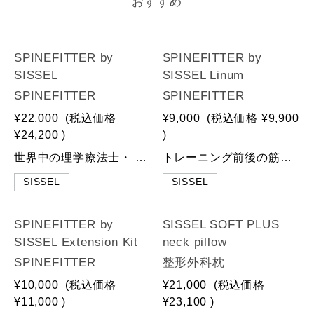
おすすめ
SPINEFITTER by
SPINEFITTER by
SISSEL
SISSEL Linum
SPINEFITTER
SPINEFITTER
¥22,000
(税込価格
¥9,000
(税込価格
¥9,900
¥24,200
)
)
世界中の理学療法士・ アスリートが愛用する、 次世代のコンディショニングツール SPINEFITTER スパインフィッターは、28個のボールが背骨に沿って配置された革新的なトレーニングツール。 深部筋へのアプローチに優れ、以下のような幅広い効果が期待できます： ✔背中・首・肩まわりの筋緊張をリリース ✔関節の可動域を改善 ✔深層筋の強化 ✔背中の経絡刺激による自律神経・エネルギーバランスの調整 ✔足部・手部アーチ機能の活性化 仰向けに寝るだけでも、棘突起がボールの列に沈み、脊柱周囲の筋・筋膜へ効果的にアプローチ。ピラティスやヨガ、フィットネス、リハビリまで、幅広く活用いただけます。 直感的に扱いやすく、すぐに効果を実感できるため、プロから一般の方まで幅広く支持されています。ご自宅でのセルフケアから、スタジオ・治療現場まで、あらゆるシーンに対応。 【製品情報】 ■内容：本体、キャリーストラップ、取扱説明書 ■素材 SPINEFITTER：ポリウレタン キャリーストラップ：ポリエステル ■寸法 SPINEFITTER：84×12×6cm キャリーストラップ：250×2cm ■製品重量：約850g ■耐荷重：150kg ■カラー展開：anthrazit、green、blue、purple-red（全4色） ■背中に背負って快適に持ち運べるキャリーストラップ付き ■Lab Selectionは日本の正規代理店として販売しています。 ※本製品の感じ方や効果の現れ方には個人差がありますので、あらかじめご了承ください。 【配送について】 ※他商品との同梱が不可の商品ですので、送料は下記を適用いたします。 □全国一律料金：1,100円（税込） □北海道・沖縄：2,200円（税込） □商品合計金額が、税込30,000円以上で送料無料となります。 ※実際の商品はお客様のお使いの端末や閲覧環境により、写真と実物の色味や質感が多少異なって見える場合がございます。予めご了承ください。
トレーニング前後の筋肉をやさしくケア 温めて、冷やして、整えるボディケアパッド Linum トレーニング前後の筋肉を心地よく緩める、温熱・冷却の両方に対応したケアパッドです。SPINEFITTERとの併用で筋肉の緊張をやさしくほぐし、深部から整えることで、トレーニングの準備・回復を効果的にサポートします。 天然の亜麻仁が詰まっており、やさしくフィットしながら、持続的な保温・保冷効果を発揮します。自宅はもちろん、スタジオや出張先でも、簡単に本格ケアが可能です。 【使用方法】 ◆温める場合：電子レンジまたはオーブンで加熱（目安：600Wで約2分） ※加熱後は軽く振って熱を均等にしてください。 ※電子レンジご使用の際は、プレートが支障なく回転でき、Linum本体が電子レンジの壁に触れないことを確認してください。 ◆冷やす場合：ビニール袋に入れ、冷蔵庫または冷凍庫で2時間以上冷却 ↓ご使用の前には、「取扱説明書」を必ずお読みください。 【特徴・効果】 ✔筋肉のリラックスやほぐしに最適 ✔SPINEFITTERと併用して、さらに効果的なトレーニングとリラックス効果を実現 ✔温冷調整が簡単でお好みの温度で使用可能 ✔特定の筋肉部位や身体領域にフィットし、快適な使用感 【製品情報】 ■内容：Linum本体、取扱説明書（※SPINEFITTERは別売りです） ■Lab Selectionは日本の正規代理店として販売しています。 ※本製品の感じ方や効果の現れ方には個人差がありますので、あらかじめご了承ください。
SISSEL
SISSEL
SPINEFITTER by
SISSEL SOFT PLUS
SISSEL Extension Kit
neck pillow
SPINEFITTER
整形外科枕
¥10,000
(税込価格
¥21,000
(税込価格
¥11,000
)
¥23,100
)