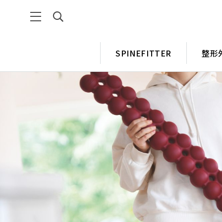
SPINEFITTER
整形