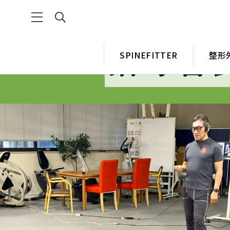
SPINEFITTER
整形