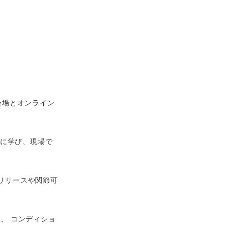
会場とオンライン
的に学び、現場で
膜リリースや関節可
、 コンディショ