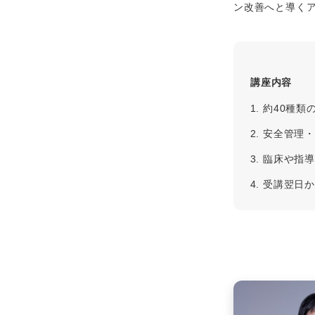
ン改善へと導く
講座内容
約40種類
安全管理
臨床や指
受講翌日