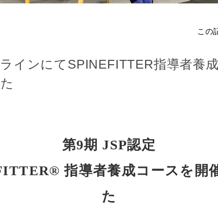
この
ラインにてSPINEFITTER指導者養
した
第9期 JSP認定
EFITTER® 指導者養成コースを
た