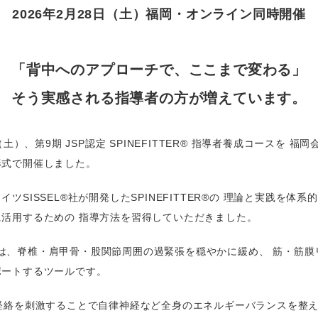
2026年2月28日（土）福岡・オンライン同時開催
「背中へのアプローチで、ここまで変わる」
そう実感される指導者の方が増えています。
日（土）、
第9期 JSP認定 SPINEFITTER® 指導者養成コース
を 福岡
形式で開催しました。
イツSISSEL®社が開発した
SPINEFITTER®
の 理論と実践を体系
活用するための 指導方法を習得していただきました。
TER®は、脊椎・肩甲骨・股関節周囲の過緊張を穏やかに緩め、 筋・筋
ポートするツールです。
経絡を刺激することで自律神経など全身のエネルギーバランスを整え